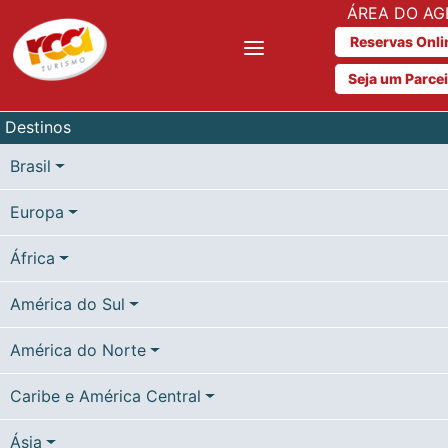
ÁREA DO AG
Reservas Onli
Seja um Parce
Destinos
Brasil
Europa
África
América do Sul
América do Norte
Caribe e América Central
Ásia