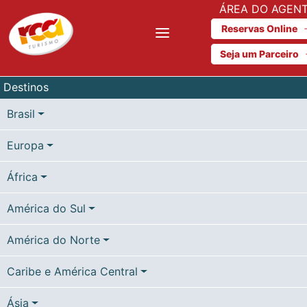
ÁREA DO AGEN
Reservas Online
Seja um Parceiro
Destinos
Brasil
Europa
África
América do Sul
América do Norte
Caribe e América Central
Ásia