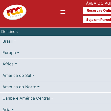
ÁREA DO AG
Reservas Onli
Seja um Parce
Destinos
Brasil
Europa
África
América do Sul
América do Norte
Caribe e América Central
Ásia