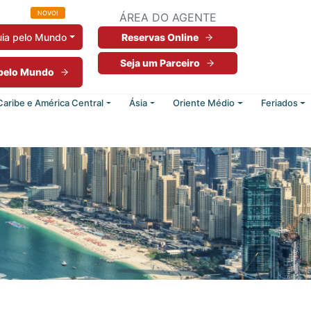
NOVO!
ÁREA DO AGENTE
ia pelo Mundo
Reservas Online
Seja um Parceiro
 pelo Mundo
Caribe e América Central
Ásia
Oriente Médio
Feriados