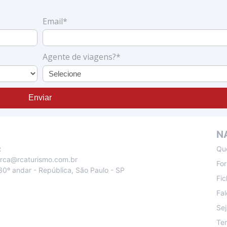
Email*
Agente de viagens?*
Enviar
N
z
Qu
•
rca@rcaturismo.com.br
Fo
 30º andar - República, São Paulo - SP
Fic
Fa
Sej
Ter