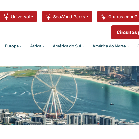
Universal
SeaWorld Parks
Grupos com Gu
Circuitos
Europa
África
América do Sul
América do Norte