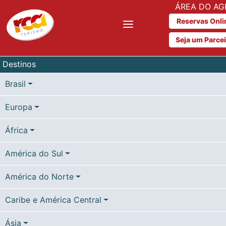
ÁREA DO AG
Reservas Onli
Seja um Parce
Destinos
Brasil
Europa
África
América do Sul
América do Norte
Caribe e América Central
Ásia