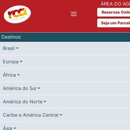
ÁREA DO AG
Reservas Onli
Seja um Parce
Destinos
Brasil
Europa
África
América do Sul
América do Norte
Caribe e América Central
Ásia