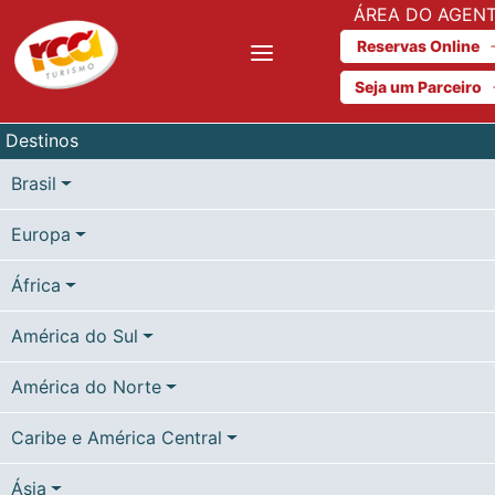
ÁREA DO AGEN
Reservas Online
Seja um Parceiro
Destinos
Brasil
Europa
África
América do Sul
América do Norte
Caribe e América Central
Ásia