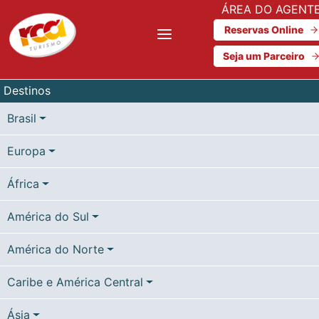
ÁREA DO AGENT
Reservas Online
Seja um Parceiro
Destinos
Brasil
Europa
África
América do Sul
América do Norte
Caribe e América Central
Ásia