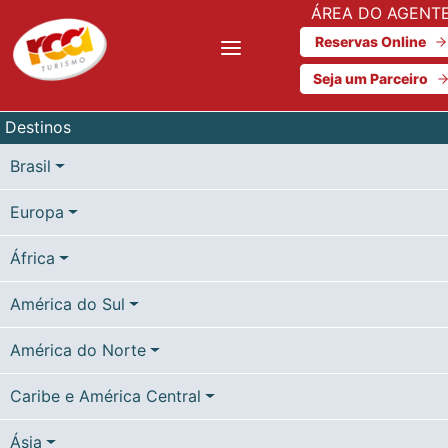
ÁREA DO AGENT
Reservas Online
Seja um Parceiro
Destinos
Brasil
Europa
África
América do Sul
América do Norte
Caribe e América Central
Ásia