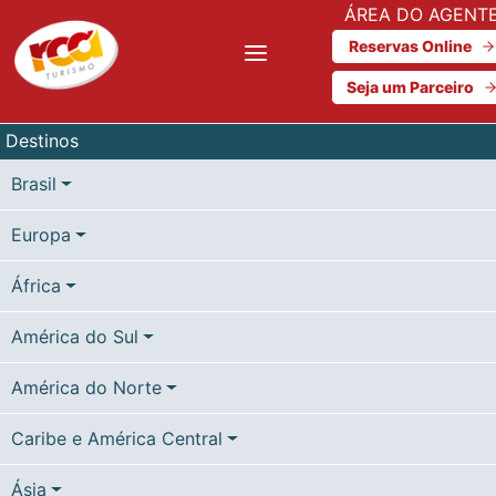
ÁREA DO AGENT
Reservas Online
Seja um Parceiro
Destinos
Brasil
Europa
África
América do Sul
América do Norte
Caribe e América Central
Ásia